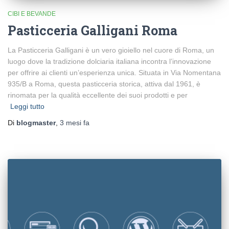
CIBI E BEVANDE
Pasticceria Galligani Roma
La Pasticceria Galligani è un vero gioiello nel cuore di Roma, un
luogo dove la tradizione dolciaria italiana incontra l’innovazione
per offrire ai clienti un’esperienza unica. Situata in Via Nomentana
935/B a Roma, questa pasticceria storica, attiva dal 1961, è
rinomata per la qualità eccellente dei suoi prodotti e per
Leggi tutto
Di
blogmaster
,
3 mesi
fa