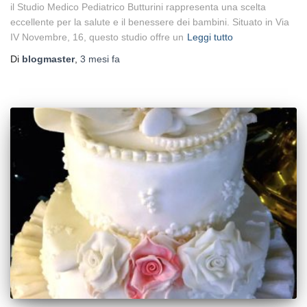
il Studio Medico Pediatrico Butturini rappresenta una scelta
eccellente per la salute e il benessere dei bambini. Situato in Via
IV Novembre, 16, questo studio offre un
Leggi tutto
Di
blogmaster
,
3 mesi
fa