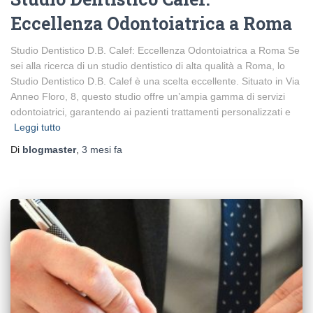
Eccellenza Odontoiatrica a Roma
Studio Dentistico D.B. Calef: Eccellenza Odontoiatrica a Roma Se
sei alla ricerca di un studio dentistico di alta qualità a Roma, lo
Studio Dentistico D.B. Calef è una scelta eccellente. Situato in Via
Anneo Floro, 8, questo studio offre un’ampia gamma di servizi
odontoiatrici, garantendo ai pazienti trattamenti personalizzati e
Leggi tutto
Di
blogmaster
,
3 mesi
fa