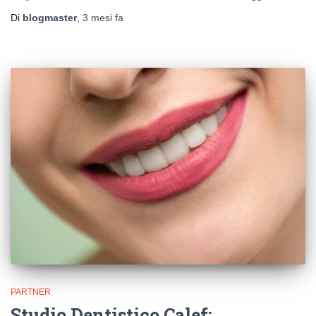
Di
blogmaster
,
3 mesi
fa
PARTNER
Studio Dentistico Calef: