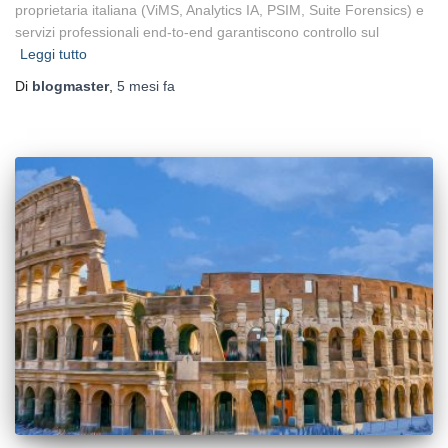
proprietaria italiana (ViMS, Analytics IA, PSIM, Suite Forensics) e
servizi professionali end-to-end garantiscono controllo sul
Leggi tutto
Di
blogmaster
,
5 mesi
fa