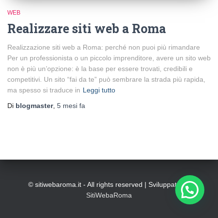
WEB
Realizzare siti web a Roma
Realizzazione siti web a Roma: perché non puoi più rimandare
Per un professionista o un piccolo imprenditore, avere un sito web
non è più un’opzione: è la base per essere trovati, credibili e
competitivi. Un sito “fai da te” può sembrare la strada più rapida,
ma spesso si traduce in
Leggi tutto
Di
blogmaster
,
5 mesi
fa
© sitiwebaroma.it - All rights reserved | Sviluppato da
SitiWebaRoma