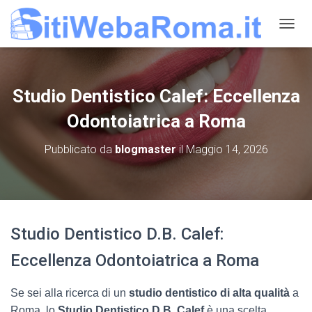
N
A
V
I
G
Studio Dentistico Calef: Eccellenza
A
Z
Odontoiatrica a Roma
I
O
Pubblicato da
blogmaster
il
Maggio 14, 2026
N
E
T
O
G
G
Studio Dentistico D.B. Calef:
L
E
Eccellenza Odontoiatrica a Roma
Se sei alla ricerca di un
studio dentistico di alta qualità
a
Roma, lo
Studio Dentistico D.B. Calef
è una scelta