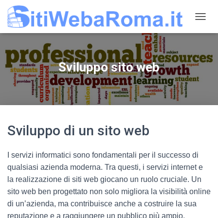
N
A
V
I
G
Sviluppo sito web
A
Z
I
O
N
E
T
Sviluppo di un sito web
O
G
G
I servizi informatici sono fondamentali per il successo di
L
qualsiasi azienda moderna. Tra questi, i servizi internet e
E
la realizzazione di siti web giocano un ruolo cruciale. Un
sito web ben progettato non solo migliora la visibilità online
di un’azienda, ma contribuisce anche a costruire la sua
reputazione e a raggiungere un pubblico più ampio.