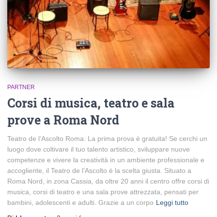
PARTNER
Corsi di musica, teatro e sala
prove a Roma Nord
Teatro de l’Ascolto Roma: La prima prova è gratuita! Se cerchi un
luogo dove coltivare il tuo talento artistico, sviluppare nuove
competenze e vivere la creatività in un ambiente professionale e
accogliente, il Teatro de l’Ascolto è la scelta giusta. Situato a
Roma Nord, in zona Cassia, da oltre 20 anni il centro offre corsi di
musica, corsi di teatro e una sala prove attrezzata, pensati per
bambini, adolescenti e adulti. Grazie a un corpo
Leggi tutto