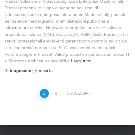
Prassel Soluzioni di Videosorveglianza Enterprise Made in Italy
Prassel progetta, sviluppa e supporta soluzioni di
videosorveglianza enterprise interamente Made in Italy, pensate
per aziende medio-grandi, amministrazioni pubbliche e
infrastrutture critiche. Hardware enterprise, una suite software
proprietaria italiana (ViMS, Analytics IA, PSIM, Suite Forensics) e
servizi professionali end-to-end garantiscono controllo sul ciclo di
vita, conformità normativa e SLA locali per interventi rapidi.
Perché scegliere Prassel Value proposition per decision maker IT
e Sicurezza Architetture scalabili e
Leggi tutto
Di
blogmaster
,
5 mesi
fa
Paginazione
1
2
SUCCESSIVI
degli
articoli