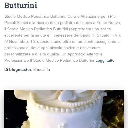
Butturini
Studio Medico Pediatrico Butturini: Cura e Attenzione per i Più
Piccoli Se sei alla ricerca di un pediatra di fiducia a Fonte Nuova,
il Studio Medico Pediatrico Butturini rappresenta una scelta
eccellente per la salute e il benessere dei bambini. Situato in Via
IV Novembre, 16, questo studio offre un ambiente accogliente e
professionale, dove ogni piccolo paziente riceve cure
personalizzate e di alta qualità. Un Approccio Attento e
Professionale Il Studio Medico Pediatrico Butturini
Leggi tutto
Di
blogmaster
,
3 mesi
fa