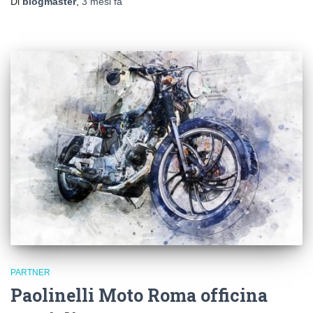
Di
blogmaster
,
3 mesi
fa
PARTNER
Paolinelli Moto Roma officina