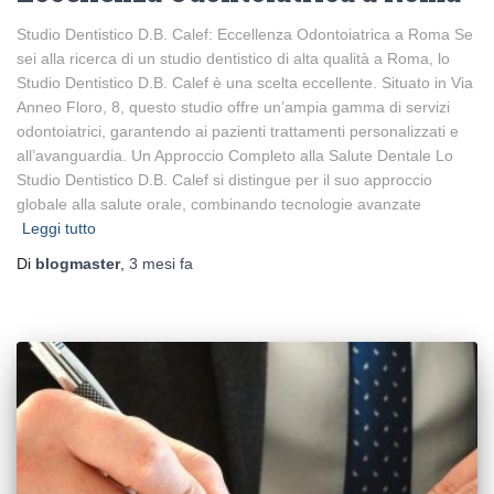
Studio Dentistico D.B. Calef: Eccellenza Odontoiatrica a Roma Se
sei alla ricerca di un studio dentistico di alta qualità a Roma, lo
Studio Dentistico D.B. Calef è una scelta eccellente. Situato in Via
Anneo Floro, 8, questo studio offre un’ampia gamma di servizi
odontoiatrici, garantendo ai pazienti trattamenti personalizzati e
all’avanguardia. Un Approccio Completo alla Salute Dentale Lo
Studio Dentistico D.B. Calef si distingue per il suo approccio
globale alla salute orale, combinando tecnologie avanzate
Leggi tutto
Di
blogmaster
,
3 mesi
fa