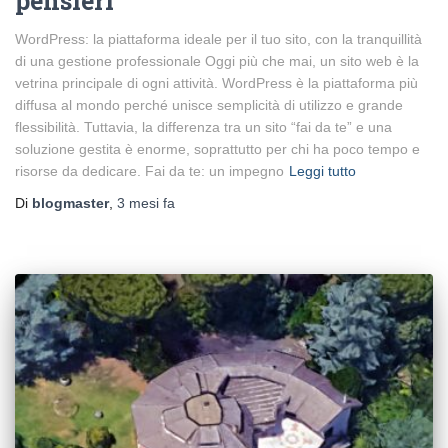
pensieri
WordPress: la piattaforma ideale per il tuo sito, con la tranquillità
di una gestione professionale Oggi più che mai, un sito web è la
vetrina principale di ogni attività. WordPress è la piattaforma più
diffusa al mondo perché unisce semplicità di utilizzo e grande
flessibilità. Tuttavia, la differenza tra un sito “fai da te” e una
soluzione gestita è enorme, soprattutto per chi ha poco tempo e
risorse da dedicare. Fai da te: un impegno
Leggi tutto
Di
blogmaster
,
3 mesi
fa