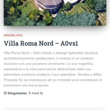
IMMOBILIARE
Villa Roma Nord – A0vs1
Villa Roma Nord – Vedi scheda e dettagli Splendida struttura,
architettonicamente spettacolare, è inserita in un contesto
esclusivo con una posizione dominante. La sua magnifica
esposizione e la vista panoramica determinata dalla sua
particolare posizione esaltano il suo splendore. Vendita o affitto
Proposta Se sei interessato ad un immobile puoi considerare di
presentare una tua proposta.
Di
blogmaster
,
5 mesi
fa