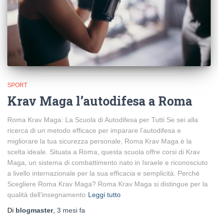
SPORT
Krav Maga l’autodifesa a Roma
Roma Krav Maga: La Scuola di Autodifesa per Tutti Se sei alla
ricerca di un metodo efficace per imparare l’autodifesa e
migliorare la tua sicurezza personale, Roma Krav Maga è la
scelta ideale. Situata a Roma, questa scuola offre corsi di Krav
Maga, un sistema di combattimento nato in Israele e riconosciuto
a livello internazionale per la sua efficacia e semplicità. Perché
Scegliere Roma Krav Maga? Roma Krav Maga si distingue per la
qualità dell’insegnamento
Leggi tutto
Di
blogmaster
,
3 mesi
fa