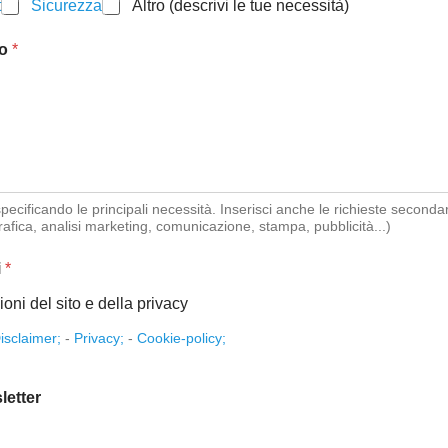
t
Sicurezza
Altro (descrivi le tue necessità)
to
*
specificando le principali necessità. Inserisci anche le richieste seconda
afica, analisi marketing, comunicazione, stampa, pubblicità...)
i
*
oni del sito e della privacy
isclaimer;
-
Privacy;
-
Cookie-policy;
letter