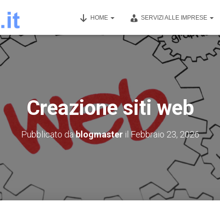
HOME
SERVIZI ALLE IMPRESE
Creazione siti web
Pubblicato da
blogmaster
il
Febbraio 23, 2026