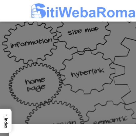
→
Index