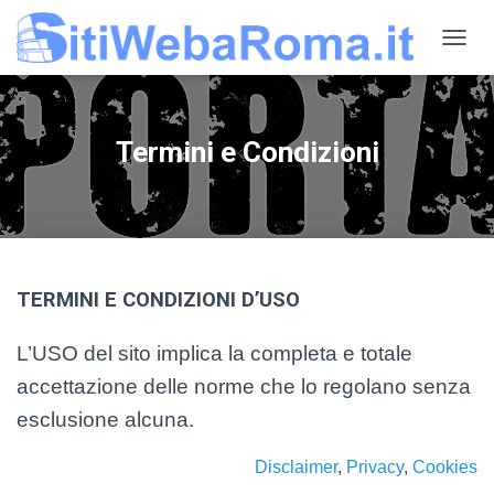
N
A
V
I
G
Termini e Condizioni
A
Z
I
O
N
E
T
TERMINI E CONDIZIONI D’USO
O
G
G
L’USO del sito implica la completa e totale
L
accettazione delle norme che lo regolano senza
E
esclusione alcuna.
Disclaimer
,
Privacy
,
Cookies