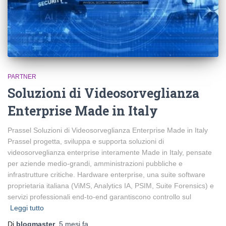
PARTNER
Soluzioni di Videosorveglianza
Enterprise Made in Italy
Prassel Soluzioni di Videosorveglianza Enterprise Made in Italy
Prassel progetta, sviluppa e supporta soluzioni di
videosorveglianza enterprise interamente Made in Italy, pensate
per aziende medio-grandi, amministrazioni pubbliche e
infrastrutture critiche. Hardware enterprise, una suite software
proprietaria italiana (ViMS, Analytics IA, PSIM, Suite Forensics) e
servizi professionali end-to-end garantiscono controllo sul
Leggi tutto
Di
blogmaster
,
5 mesi
fa